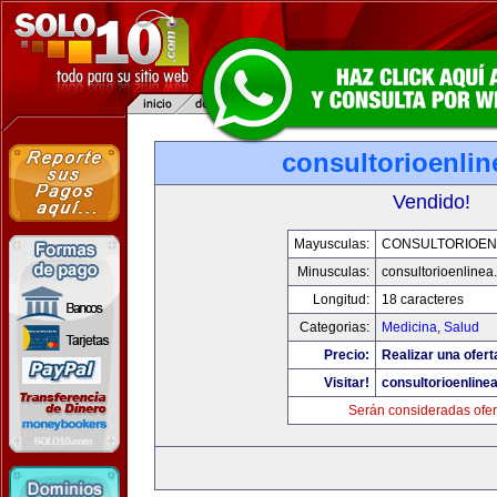
consultorioenli
Vendido!
Mayusculas:
CONSULTORIOEN
Minusculas:
consultorioenlinea
Longitud:
18 caracteres
Categorias:
Medicina
,
Salud
Precio:
Realizar una ofert
Visitar!
consultorioenline
Serán consideradas ofer